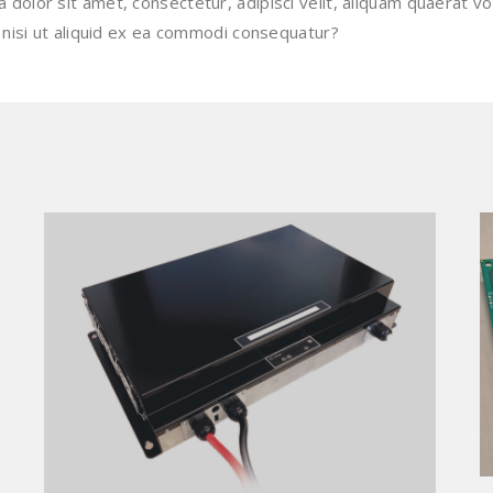
dolor sit amet, consectetur, adipisci velit, aliquam quaerat 
 nisi ut aliquid ex ea commodi consequatur?