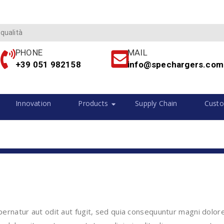
 qualità
PHONE
MAIL
+39 051 982158
info@spechargers.com
Innovation
Products
Supply Chain
Custo
rnatur aut odit aut fugit, sed quia consequuntur magni dolore