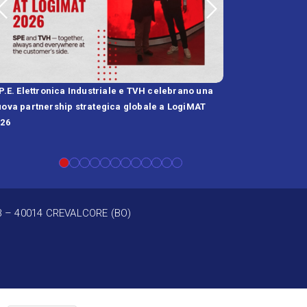
P.E. Elettronica Industriale e TVH celebrano una
SPE and FST Annou
ova partnership strategica globale a LogiMAT
High-IP Battery C
026
B – 40014 CREVALCORE (BO)