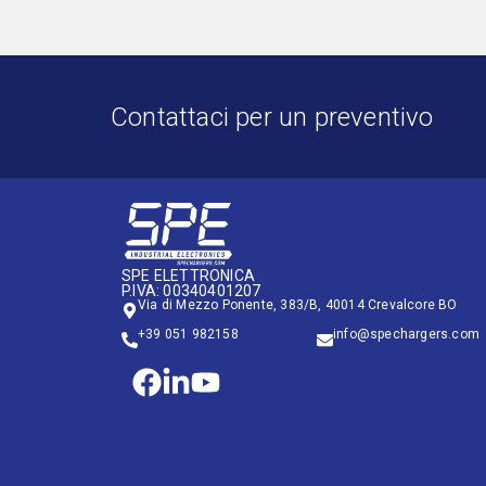
Contattaci per un preventivo
SPE ELETTRONICA
P.IVA: 00340401207
Via di Mezzo Ponente, 383/B, 40014 Crevalcore BO
+39 051 982158
info@spechargers.com