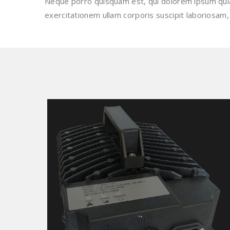
Neque porro quisquam est, qui dolorem ipsum quia 
exercitationem ullam corporis suscipit laboriosam,