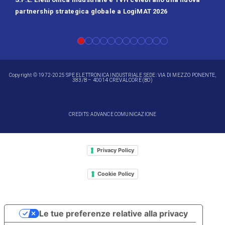
partnership strategica globale a LogiMAT 2026
Batt
Copyright © 1972-2025 SPE ELETTRONICA INDUSTRIALE SEDE: VIA DI MEZZO PONENTE,
383/B – 40014 CREVALCORE (BO)
CREDITS: ADVANCE COMUNICAZIONE
Privacy Policy
Cookie Policy
Le tue preferenze relative alla privacy