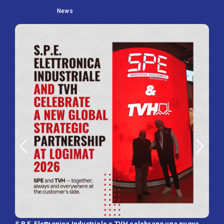
News
S.P.E. Elettronica Industriale e TVH celebrano una nuova
SPE 