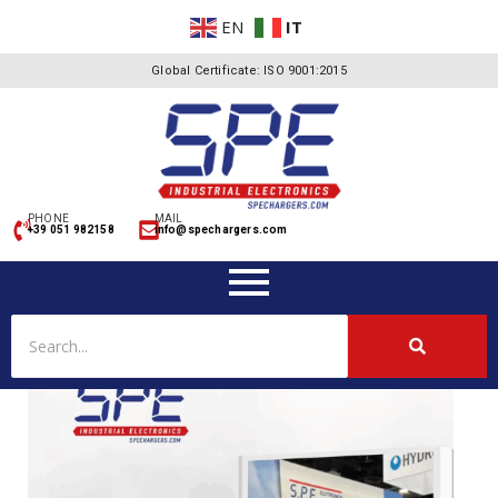
EN
IT
Global Certificate: ISO 9001:2015
PHONE
MAIL
+39 051 982158
info@spechargers.com