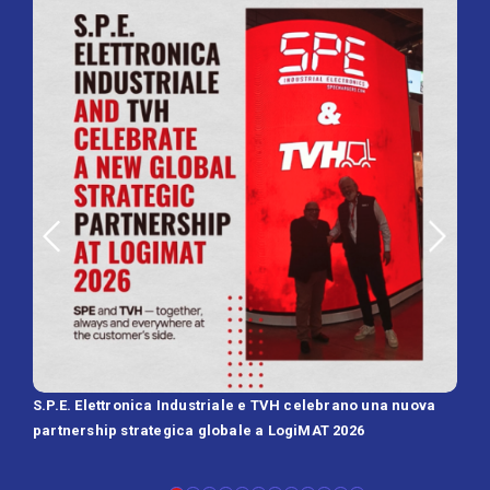
S.P.E. Elettronica Industriale e TVH celebrano una nuova
SPE 
partnership strategica globale a LogiMAT 2026
Batt