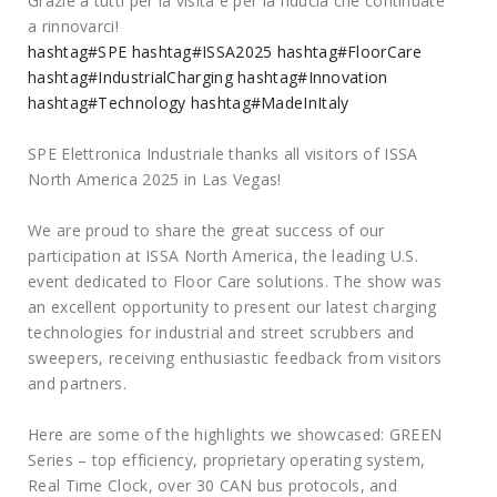
Grazie a tutti per la visita e per la fiducia che continuate
a rinnovarci!
hashtag#SPE
hashtag#ISSA2025
hashtag#FloorCare
hashtag#IndustrialCharging
hashtag#Innovation
hashtag#Technology
hashtag#MadeInItaly
SPE Elettronica Industriale thanks all visitors of ISSA
North America 2025 in Las Vegas!
We are proud to share the great success of our
participation at ISSA North America, the leading U.S.
event dedicated to Floor Care solutions. The show was
an excellent opportunity to present our latest charging
technologies for industrial and street scrubbers and
sweepers, receiving enthusiastic feedback from visitors
and partners.
Here are some of the highlights we showcased: GREEN
Series – top efficiency, proprietary operating system,
Real Time Clock, over 30 CAN bus protocols, and