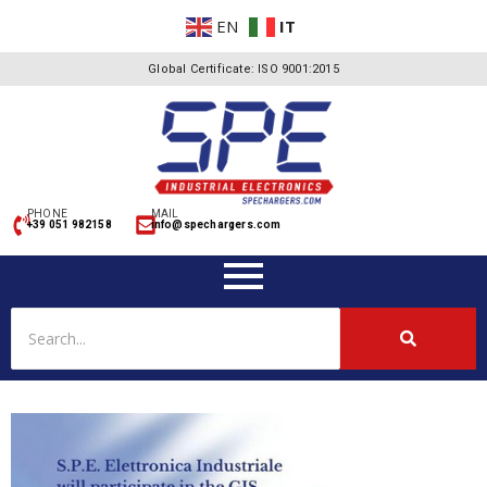
EN
IT
Global Certificate: ISO 9001:2015
PHONE
MAIL
+39 051 982158
info@spechargers.com