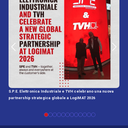
S.P.E. Elettronica Industriale e TVH celebrano una nuova
SPE 
partnership strategica globale a LogiMAT 2026
Batt