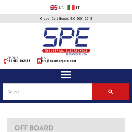
EN
IT
Global Certificate: ISO 9001:2015
PHONE
MAIL
+39 051 982158
info@spechargers.com