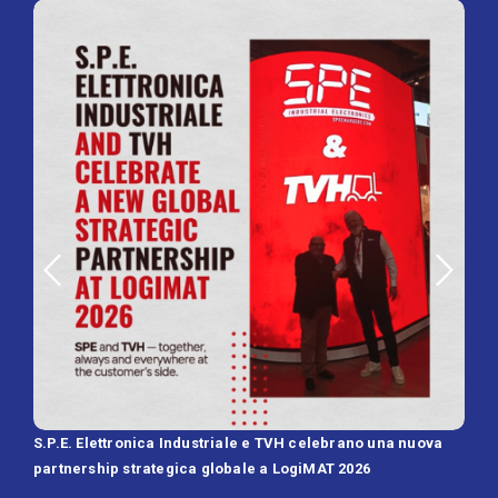
S.P.E. Elettronica Industriale e TVH celebrano una nuova
SPE 
partnership strategica globale a LogiMAT 2026
Batt