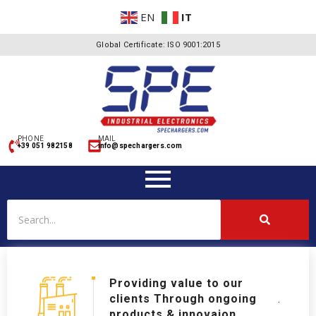
EN
IT
Global Certificate: ISO 9001:2015
PHONE
MAIL
+39 051 982158
info@spechargers.com
Providing value to our
clients Through ongoing
.
products & innovaion