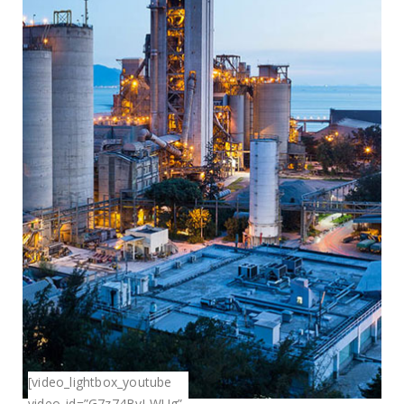
[video_lightbox_youtube
video_id=”G7z74BvLWUg”